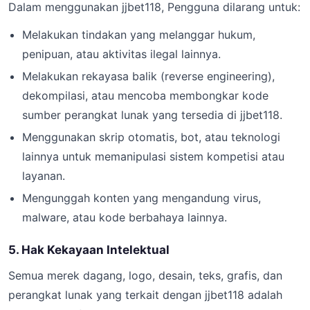
Dalam menggunakan jjbet118, Pengguna dilarang untuk:
Melakukan tindakan yang melanggar hukum,
penipuan, atau aktivitas ilegal lainnya.
Melakukan rekayasa balik (reverse engineering),
dekompilasi, atau mencoba membongkar kode
sumber perangkat lunak yang tersedia di jjbet118.
Menggunakan skrip otomatis, bot, atau teknologi
lainnya untuk memanipulasi sistem kompetisi atau
layanan.
Mengunggah konten yang mengandung virus,
malware, atau kode berbahaya lainnya.
5. Hak Kekayaan Intelektual
Semua merek dagang, logo, desain, teks, grafis, dan
perangkat lunak yang terkait dengan jjbet118 adalah