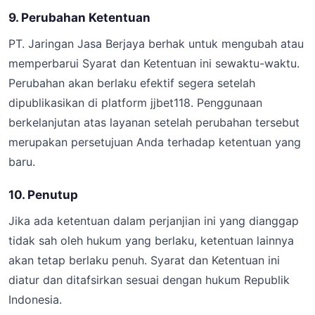
9. Perubahan Ketentuan
PT. Jaringan Jasa Berjaya berhak untuk mengubah atau
memperbarui Syarat dan Ketentuan ini sewaktu-waktu.
Perubahan akan berlaku efektif segera setelah
dipublikasikan di platform jjbet118. Penggunaan
berkelanjutan atas layanan setelah perubahan tersebut
merupakan persetujuan Anda terhadap ketentuan yang
baru.
10. Penutup
Jika ada ketentuan dalam perjanjian ini yang dianggap
tidak sah oleh hukum yang berlaku, ketentuan lainnya
akan tetap berlaku penuh. Syarat dan Ketentuan ini
diatur dan ditafsirkan sesuai dengan hukum Republik
Indonesia.