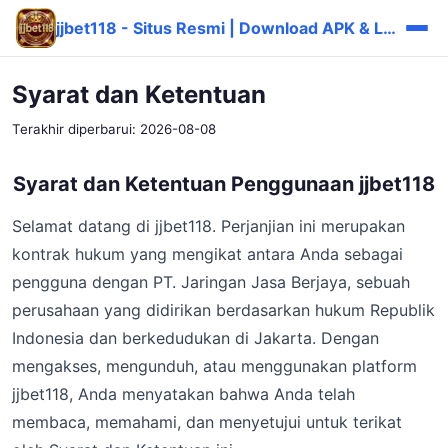
jjbet118 - Situs Resmi | Download APK & Login
Syarat dan Ketentuan
Terakhir diperbarui: 2026-08-08
Syarat dan Ketentuan Penggunaan jjbet118
Selamat datang di jjbet118. Perjanjian ini merupakan
kontrak hukum yang mengikat antara Anda sebagai
pengguna dengan PT. Jaringan Jasa Berjaya, sebuah
perusahaan yang didirikan berdasarkan hukum Republik
Indonesia dan berkedudukan di Jakarta. Dengan
mengakses, mengunduh, atau menggunakan platform
jjbet118, Anda menyatakan bahwa Anda telah
membaca, memahami, dan menyetujui untuk terikat