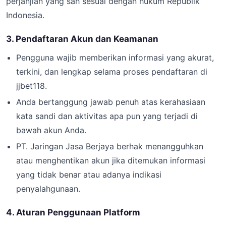
perjanjian yang sah sesuai dengan hukum Republik
Indonesia.
3. Pendaftaran Akun dan Keamanan
Pengguna wajib memberikan informasi yang akurat,
terkini, dan lengkap selama proses pendaftaran di
jjbet118.
Anda bertanggung jawab penuh atas kerahasiaan
kata sandi dan aktivitas apa pun yang terjadi di
bawah akun Anda.
PT. Jaringan Jasa Berjaya berhak menangguhkan
atau menghentikan akun jika ditemukan informasi
yang tidak benar atau adanya indikasi
penyalahgunaan.
4. Aturan Penggunaan Platform