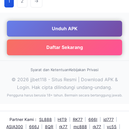
1
2
→
Unduh APK
Daftar Sekarang
Syarat dan Ketentuan
Kebijakan Privasi
© 2026 jjbet118 - Situs Resmi | Download APK &
Login. Hak cipta dilindungi undang-undang.
Pengguna harus berusia 18+ tahun. Bermain secara bertanggung jawab.
Partner Kami：
SL888
|
HIT9
|
RK77
|
666I
|
id777
|
ASIA300
|
666J
|
8QR
|
rk77
|
mc888
|
rk77
|
vc55
|