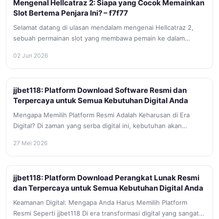
Mengenal Hellcatraz 2: Siapa yang Cocok Memainkan
Slot Bertema Penjara Ini? – f7f77
Selamat datang di ulasan mendalam mengenai Hellcatraz 2,
sebuah permainan slot yang membawa pemain ke dalam
atmosfer penjara yang mencekam....
02 Jun 2026
jjbet118: Platform Download Software Resmi dan
Terpercaya untuk Semua Kebutuhan Digital Anda
Mengapa Memilih Platform Resmi Adalah Keharusan di Era
Digital? Di zaman yang serba digital ini, kebutuhan akan
perangkat lunak atau...
27 Mei 2026
jjbet118: Platform Download Perangkat Lunak Resmi
dan Terpercaya untuk Semua Kebutuhan Digital Anda
Keamanan Digital: Mengapa Anda Harus Memilih Platform
Resmi Seperti jjbet118 Di era transformasi digital yang sangat