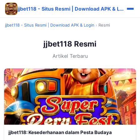
jjbet118 - Situs Resmi | Download APK & Login
jjbet118 - Situs Resmi | Download APK & Login
›
Resmi
jjbet118 Resmi
Artikel Terbaru
jjbet118: Kesederhanaan dalam Pesta Budaya