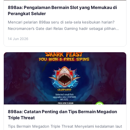
898aa: Pengalaman Bermain Slot yang Memukau di
Perangkat Seluler
Mencari pelarian 898aa seru di sela-sela kesibukan harian?
Necromancer’s Gate dari Relax Gaming hadir sebagai pilihan
tepat untuk membawa Anda...
14 Jun 2026
898aa: Catatan Penting dan Tips Bermain Megadon
Triple Threat
Tips Bermain Megadon Triple Threat Menyelami kedalaman laut